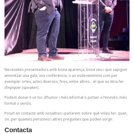
Necessites presentadors amb bona aparença, bona veu i que sapiguin
amenitzar una gala, una conferència, o un esdeveniment com per
exemple: orles, actes diversos, fires, entre altres… el que es diria fer
d’espiquer
(speaker).
Podem donar-li un toc d’humor i més informal o potser a l’inrevés, més
formal o seriós.
Posa’t en contacte amb nosaltres i parlarem sobre què voleu fer, quan,
on, per quantes persones i altres preguntes que poden sorgir.
Contacta