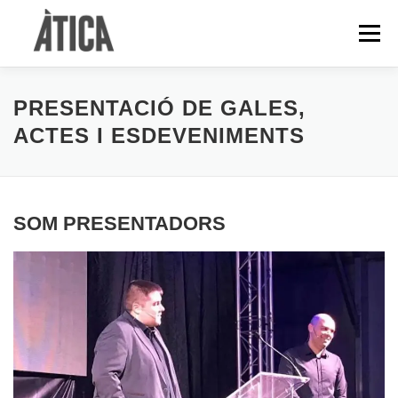
Vés
al
Menú
contingut
BLOG
FESTIVALS
SERVEIS
PRESENTACIÓ DE GALES,
ACTES I ESDEVENIMENTS
PROGRAMES IGTV
PODCASTS
CONTACTA
SOM PRESENTADORS