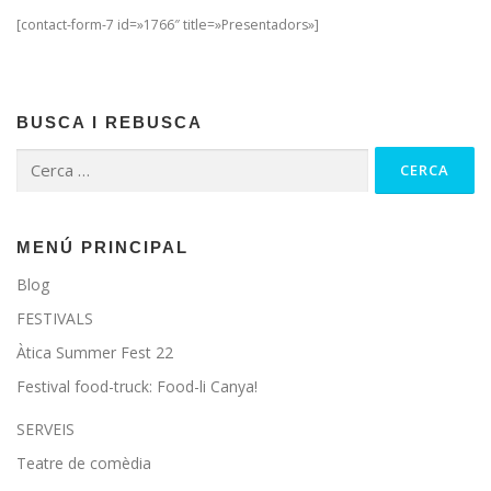
[contact-form-7 id=»1766″ title=»Presentadors»]
BUSCA I REBUSCA
Cerca:
MENÚ PRINCIPAL
Blog
FESTIVALS
Àtica Summer Fest 22
Festival food-truck: Food-li Canya!
SERVEIS
Teatre de comèdia