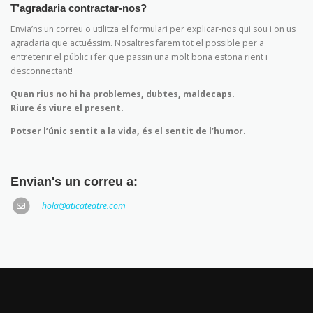
T’agradaria contractar-nos?
Envia’ns un correu o utilitza el formulari per explicar-nos qui sou i on us
agradaria que actuéssim. Nosaltres farem tot el possible per a
entretenir el públic i fer que passin una molt bona estona rient i
desconnectant!
Quan rius no hi ha problemes, dubtes, maldecaps.
Riure és viure el present.
Potser l’únic sentit a la vida, és el sentit de l’humor.
Envian's un correu a:
hola@aticateatre.com