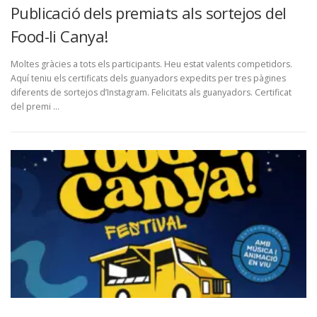
Publicació dels premiats als sortejos del
Food-li Canya!
Moltes gràcies a tots els participants. Heu estat valents competidors.
Aquí teniu els certificats dels guanyadors expedits per tres pàgines
diferents de sortejos d’Instagram. Felicitats als guanyadors. Certificat
del premi …